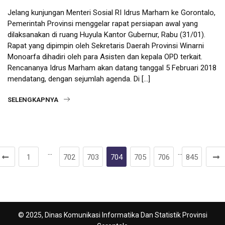
Jelang kunjungan Menteri Sosial RI Idrus Marham ke Gorontalo,
Pemerintah Provinsi menggelar rapat persiapan awal yang
dilaksanakan di ruang Huyula Kantor Gubernur, Rabu (31/01).
Rapat yang dipimpin oleh Sekretaris Daerah Provinsi Winarni
Monoarfa dihadiri oleh para Asisten dan kepala OPD terkait.
Rencananya Idrus Marham akan datang tanggal 5 Februari 2018
mendatang, dengan sejumlah agenda. Di […]
SELENGKAPNYA
…
…
1
702
703
704
705
706
845
© 2025, Dinas Komunikasi Informatika Dan Statistik Provinsi