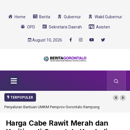
Home
Berita
Gubernur
Wakil Gubernur
OPD
Sekretaris Daerah
Asisten
August 10, 2026
TERPOPULER
v Gorontalo Rampung
Gorontalo Ikut Dukung Program SMA Unggul Garuda
Transformasi 2025
Harga Cabe Rawit Merah dan