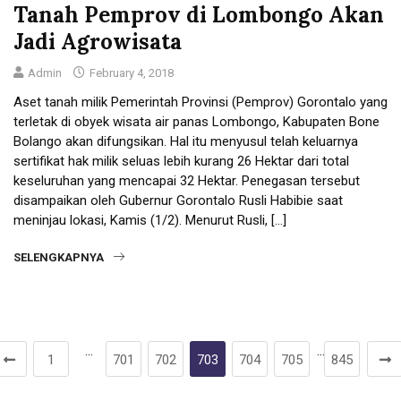
Tanah Pemprov di Lombongo Akan
Jadi Agrowisata
Admin
February 4, 2018
Aset tanah milik Pemerintah Provinsi (Pemprov) Gorontalo yang
terletak di obyek wisata air panas Lombongo, Kabupaten Bone
Bolango akan difungsikan. Hal itu menyusul telah keluarnya
sertifikat hak milik seluas lebih kurang 26 Hektar dari total
keseluruhan yang mencapai 32 Hektar. Penegasan tersebut
disampaikan oleh Gubernur Gorontalo Rusli Habibie saat
meninjau lokasi, Kamis (1/2). Menurut Rusli, […]
SELENGKAPNYA
…
…
1
701
702
703
704
705
845