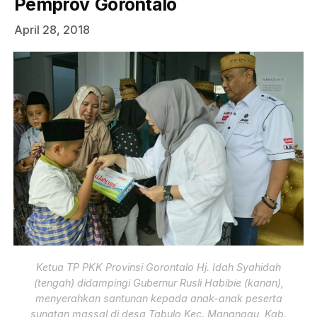
Pemprov Gorontalo
April 28, 2018
Ketua TP PKK Provinsi Gorontalo Hj. Idah Syahidah
(tengah) didampingi Gubernur Rusli Habibie (kanan),
menyerahkan santunan kepada anak-anak peserta
sunatan massal di desa Tabulo Kec. Mananggu, Kab.