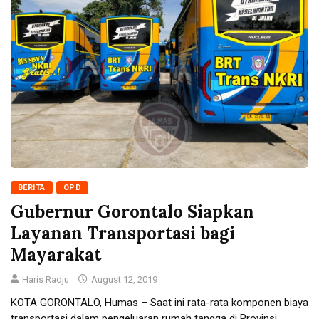
BERITA
OPD
Gubernur Gorontalo Siapkan
Layanan Transportasi bagi
Mayarakat
Haris Radju
August 12, 2019
KOTA GORONTALO, Humas – Saat ini rata-rata komponen biaya
transportasi dalam pengeluaran rumah tangga di Provinsi