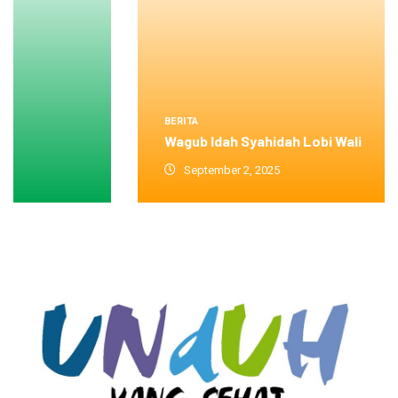
BERITA
Wagub Idah Syahidah Lobi Wali
September 2, 2025