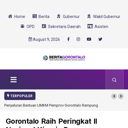
Home
Berita
Gubernur
Wakil Gubernur
OPD
Sekretaris Daerah
Asisten
August 9, 2026
TERPOPULER
Penyaluran Bantuan UMKM Pemprov Gorontalo Rampung
Gorontalo Ikut Du
Transformasi 2025
Gorontalo Raih Peringkat II