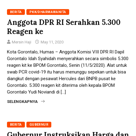
BERITA
PKK/DHARMAWANITA
Anggota DPR RI Serahkan 5.300
Reagen ke
Mersin Haji
May 11, 2020
Kota Gorontalo, Humas – Anggota Komisi VIII DPR RI Dapil
Gorontalo Idah Syahidah menyerahkan secara simbolis 5.300
reagen kit ke BPOM Gorontalo, Senin (11/5/2020). Alat untuk
swab PCR covid-19 itu harus menunggu sepekan untuk bisa
diangkut dengan pesawat Hercules dari BNPB pusat ke
Gorontalo. 5.300 reagen kit diterima oleh kepala BPOM
Gorontalo Yudi Noviandi di […]
SELENGKAPNYA
BERITA
GUBERNUR
Gubernur Instruksikan Harga dan