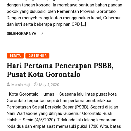
dengan tangan kosong. Ia membawa bantuan bahan pangan
pokok yang disubsidi oleh Pemerintah Provinsi Gorontalo.
Dengan menyeberangi lautan menggunakan kapal, Gubernur
dan istri serta beberapa pimpinan OPD […]
SELENGKAPNYA
BERITA
GUBERNUR
Hari Pertama Penerapan PSBB,
Pusat Kota Gorontalo
Mersin Haji
May 4, 2020
Kota Gorontalo, Humas – Suasana lalu lintas pusat kota
Gorontalo terpantau sepi di hari pertama pemberlakuan
Pembatasan Sosial Berskala Besar (PSBB). Seperti di jalan
Nani Wartabone yang ditinjau Gubernur Gorontalo Rusli
Habibie, Senin (4/5/2020). Tidak ada lalu lalang kendaraan
roda dua dan empat saat memasuki pukul 17:00 Wita, batas