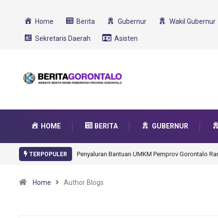
Home
Berita
Gubernur
Wakil Gubernur
Sekretaris Daerah
Asisten
HOME
BERITA
GUBERNUR
Gorontalo Ikut Dukung Program SMA Unggul Garu
TERPOPULER
Home
Author Blogs