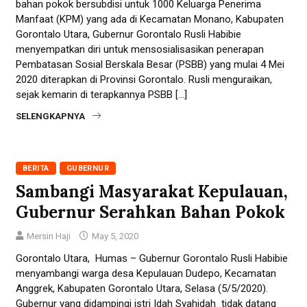
bahan pokok bersubdisi untuk 1000 Keluarga Penerima
Manfaat (KPM) yang ada di Kecamatan Monano, Kabupaten
Gorontalo Utara, Gubernur Gorontalo Rusli Habibie
menyempatkan diri untuk mensosialisasikan penerapan
Pembatasan Sosial Berskala Besar (PSBB) yang mulai 4 Mei
2020 diterapkan di Provinsi Gorontalo. Rusli menguraikan,
sejak kemarin di terapkannya PSBB […]
SELENGKAPNYA
BERITA
GUBERNUR
Sambangi Masyarakat Kepulauan,
Gubernur Serahkan Bahan Pokok
Mersin Haji
May 5, 2020
Gorontalo Utara, Humas – Gubernur Gorontalo Rusli Habibie
menyambangi warga desa Kepulauan Dudepo, Kecamatan
Anggrek, Kabupaten Gorontalo Utara, Selasa (5/5/2020).
Gubernur yang didampingi istri Idah Syahidah tidak datang