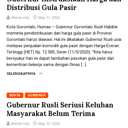
Distribusi Gula Pasir
Mersin Haji
May 11, 2020
Kota Gorontalo, Humas – Gubernur Gorontalo Rusli Habibie
meminta pendistribusian dan harga gula pasir di Provinsi
Gorontalo harus diawasi. Hal ini dikatakan Gubernur Rusli usai
melepas penjualan komoditi gula pasir dengan Harga Eceran
Tertinggi (HET) Rp. 12.500, Senin (11/5/2020). ”Kita harus
bersyukur hari ini dapat tambahan pasokan gula pasir dari
kementrian bekerja sama dengan Dinas […]
SELENGKAPNYA
BERITA
GUBERNUR
Gubernur Rusli Seriusi Keluhan
Masyarakat Belum Terima
Mersin Haji
May 10, 2020