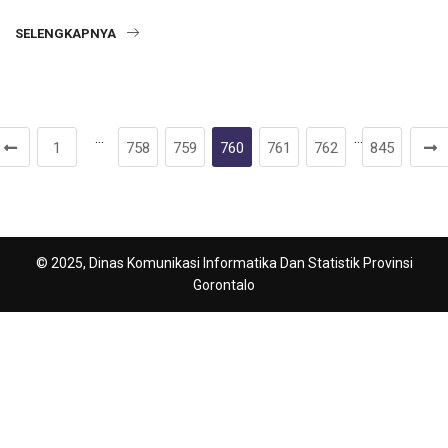
SELENGKAPNYA
…
…
1
758
759
760
761
762
845
© 2025, Dinas Komunikasi Informatika Dan Statistik Provinsi
Gorontalo