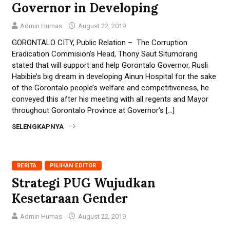
Governor in Developing
Admin Humas
August 22, 2019
GORONTALO CITY, Public Relation – The Corruption
Eradication Commision’s Head, Thony Saut Situmorang
stated that will support and help Gorontalo Governor, Rusli
Habibie’s big dream in developing Ainun Hospital for the sake
of the Gorontalo people’s welfare and competitiveness, he
conveyed this after his meeting with all regents and Mayor
throughout Gorontalo Province at Governor’s […]
SELENGKAPNYA
BERITA
PILIHAN EDITOR
Strategi PUG Wujudkan
Kesetaraan Gender
Admin Humas
August 22, 2019