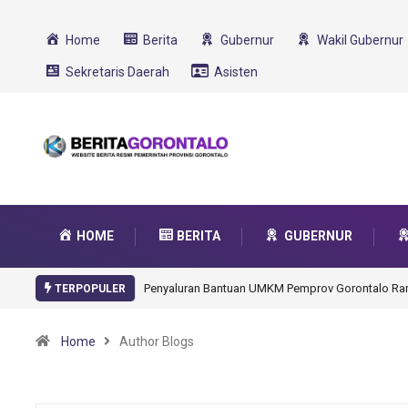
Home
Berita
Gubernur
Wakil Gubernur
Sekretaris Daerah
Asisten
HOME
BERITA
GUBERNUR
Gorontalo Ikut Dukung Program SMA Unggul Garu
TERPOPULER
Home
Author Blogs