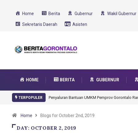
Home
Berita
Gubernur
Wakil Gubernur
Sekretaris Daerah
Asisten
HOME
BERITA
GUBERNUR
Penyaluran Bantuan UMKM Pemprov Gorontalo Rampung
Goron
TERPOPULER
Trans
Home
Blogs for October 2nd, 2019
DAY:
OCTOBER 2, 2019