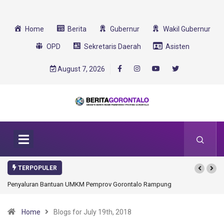
Home
Berita
Gubernur
Wakil Gubernur
OPD
Sekretaris Daerah
Asisten
August 7, 2026
TERPOPULER
pung
Gorontalo Ikut Dukung Program SMA Unggul Garuda
Transformasi 2025
Home
Blogs for July 19th, 2018