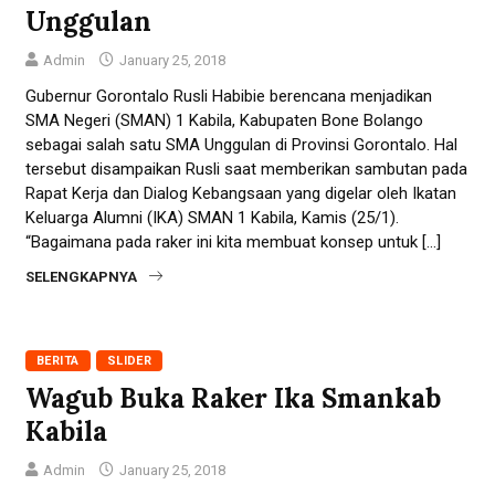
Unggulan
Admin
January 25, 2018
Gubernur Gorontalo Rusli Habibie berencana menjadikan
SMA Negeri (SMAN) 1 Kabila, Kabupaten Bone Bolango
sebagai salah satu SMA Unggulan di Provinsi Gorontalo. Hal
tersebut disampaikan Rusli saat memberikan sambutan pada
Rapat Kerja dan Dialog Kebangsaan yang digelar oleh Ikatan
Keluarga Alumni (IKA) SMAN 1 Kabila, Kamis (25/1).
“Bagaimana pada raker ini kita membuat konsep untuk […]
SELENGKAPNYA
BERITA
SLIDER
Wagub Buka Raker Ika Smankab
Kabila
Admin
January 25, 2018