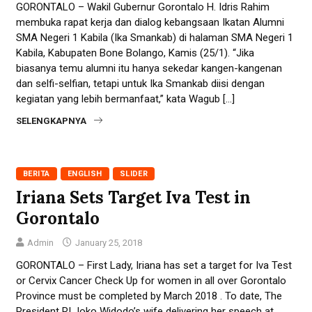
GORONTALO – Wakil Gubernur Gorontalo H. Idris Rahim
membuka rapat kerja dan dialog kebangsaan Ikatan Alumni
SMA Negeri 1 Kabila (Ika Smankab) di halaman SMA Negeri 1
Kabila, Kabupaten Bone Bolango, Kamis (25/1). “Jika
biasanya temu alumni itu hanya sekedar kangen-kangenan
dan selfi-selfian, tetapi untuk Ika Smankab diisi dengan
kegiatan yang lebih bermanfaat,” kata Wagub […]
SELENGKAPNYA
BERITA
ENGLISH
SLIDER
Iriana Sets Target Iva Test in
Gorontalo
Admin
January 25, 2018
GORONTALO – First Lady, Iriana has set a target for Iva Test
or Cervix Cancer Check Up for women in all over Gorontalo
Province must be completed by March 2018 . To date, The
President RI Joko Widodo’s wife delivering her speech at