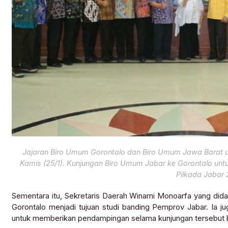
Jajaran Biro Umum Gorontalo dan Biro Umum Jawa Barat us
Kamis (25/1). Kunjungan Biro Umum Jabar ke Gorontalo unt
Pilkada Jabar 
Sementara itu, Sekretaris Daerah Winarni Monoarfa yang di
Gorontalo menjadi tujuan studi banding Pemprov Jabar. Ia
untuk memberikan pendampingan selama kunjungan tersebut 