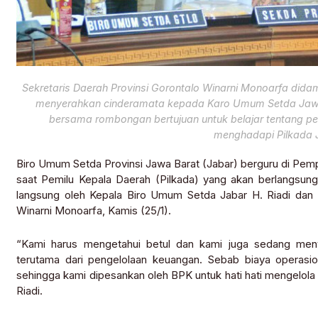
Sekretaris Daerah Provinsi Gorontalo Winarni Monoarfa dida
menyerahkan cinderamata kepada Karo Umum Setda Jawa B
bersama rombongan bertujuan untuk belajar tentang p
menghadapi Pilkada 
Biro Umum Setda Provinsi Jawa Barat (Jabar) berguru di Pem
saat Pemilu Kepala Daerah (Pilkada) yang akan berlangsung
langsung oleh Kepala Biro Umum Setda Jabar H. Riadi dan d
Winarni Monoarfa, Kamis (25/1).
“Kami harus mengetahui betul dan kami juga sedang men
terutama dari pengelolaan keuangan. Sebab biaya operasio
sehingga kami dipesankan oleh BPK untuk hati hati mengelola
Riadi.