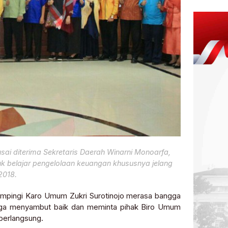
ai diterima Sekretaris Daerah Winarni Monoarfa,
uk belajar pengelolaan keuangan khususnya jelang
2018.
dampingi Karo Umum Zukri Surotinojo merasa bangga
 juga menyambut baik dan meminta pihak Biro Umum
berlangsung.