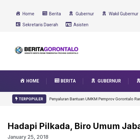
Home
Berita
Gubernur
Wakil Gubernur
Sekretaris Daerah
Asisten
HOME
BERITA
GUBERNUR
Gorontalo Ikut Dukung Program SMA Unggul Garu
TERPOPULER
Hadapi Pilkada, Biro Umum Jaba
January 25, 2018