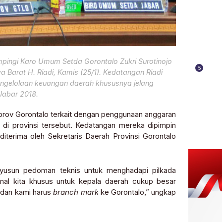
mpingi Karo Umum Setda Gorontalo Zukri Surotinojo
5
arat H. Riadi, Kamis (25/1). Kedatangan Riadi
engelolaan keuangan daerah khususnya jelang
Jabar 2018.
prov Gorontalo terkait dengan penggunaan anggaran
 di provinsi tersebut. Kedatangan mereka dipimpin
iterima oleh Sekretaris Daerah Provinsi Gorontalo
yusun pedoman teknis untuk menghadapi pilkada
nal kita khusus untuk kepala daerah cukup besar
 dan kami harus
branch mark
ke Gorontalo,” ungkap