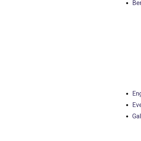
Ber
Eng
Ev
Gal