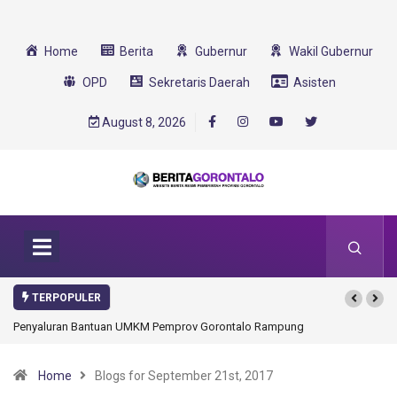
Home
Berita
Gubernur
Wakil Gubernur
OPD
Sekretaris Daerah
Asisten
August 8, 2026
TERPOPULER
ung
Gorontalo Ikut Dukung Program SMA Unggul Garuda
Transformasi 2025
Home
Blogs for September 21st, 2017