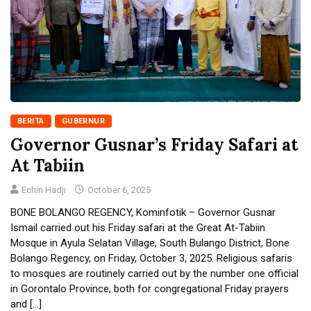
BERITA
GUBERNUR
Governor Gusnar’s Friday Safari at
At Tabiin
Echin Hadji
October 6, 2025
BONE BOLANGO REGENCY, Kominfotik – Governor Gusnar
Ismail carried out his Friday safari at the Great At-Tabiin
Mosque in Ayula Selatan Village, South Bulango District, Bone
Bolango Regency, on Friday, October 3, 2025. Religious safaris
to mosques are routinely carried out by the number one official
in Gorontalo Province, both for congregational Friday prayers
and […]