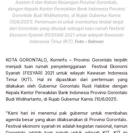
Asisten II dan Kaban Keuangan Provinsi Gorontalo,
dengan Kepala Kantor Perwakilan Bank Indonesia Provinsi
Gorontalo Budi Widihartanto, di Rujab Gubernur Kamis
(10/6/2021). Pertemuan ini untuk membahas tindak lanjut
dari Gorontalo yang ditunjuk sebagai tuan rumah Festival
Ekonomi Syariah (FESYAR) 2021 untuk wilayah Kawasan
Indonesia Timur (KIT).
Foto – Salman
KOTA GORONTALO, Kominfo – Provinsi Gorontalo terpilih
menjadi tuan rumah penyelenggaraan Festival Ekonomi
Syariah (FESYAR) 2021 untuk wilayah Kawasan Indonesia
Timur (KIT). Hal ini dipastikan dari pertemuan yang
dilakukan oleh Gubernur Gorontalo Rusli Habibie dengan
Kepala Kantor Perwakilan Bank Indonesia Provinsi Gorontalo
Budi Widihartanto, di Rujab Gubernur Kamis (10/6/2021).
“Kami hari ini menemui pak gubernur untuk membahas
agenda besar yang akan dilaksanakan di Provinsi Gorontalo.
Festival ekonomi syariah ini adalah kegiatan nasional, namun
Gorontalo adalah tuan rumah untuk wilayah KIT. KIT ini