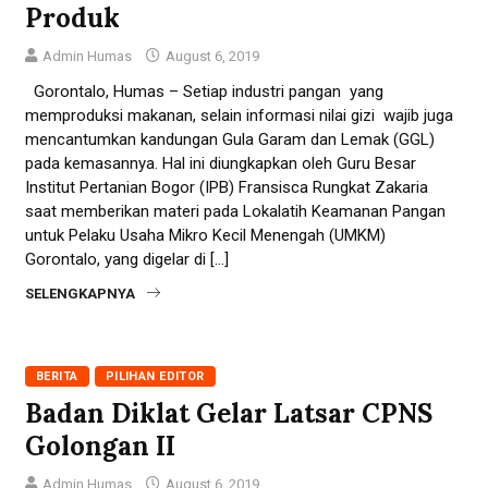
Produk
Admin Humas
August 6, 2019
Gorontalo, Humas – Setiap industri pangan yang
memproduksi makanan, selain informasi nilai gizi wajib juga
mencantumkan kandungan Gula Garam dan Lemak (GGL)
pada kemasannya. Hal ini diungkapkan oleh Guru Besar
Institut Pertanian Bogor (IPB) Fransisca Rungkat Zakaria
saat memberikan materi pada Lokalatih Keamanan Pangan
untuk Pelaku Usaha Mikro Kecil Menengah (UMKM)
Gorontalo, yang digelar di […]
SELENGKAPNYA
BERITA
PILIHAN EDITOR
Badan Diklat Gelar Latsar CPNS
Golongan II
Admin Humas
August 6, 2019