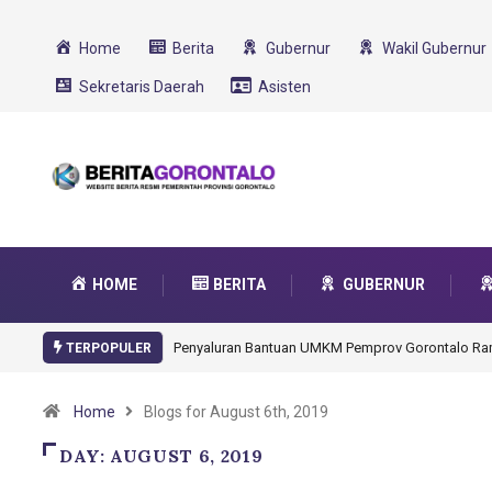
Home
Berita
Gubernur
Wakil Gubernur
Sekretaris Daerah
Asisten
HOME
BERITA
GUBERNUR
Gorontalo Ikut Dukung Program SMA Unggul Garu
TERPOPULER
Home
Blogs for August 6th, 2019
DAY:
AUGUST 6, 2019