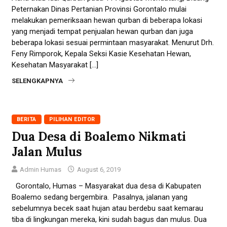
Peternakan Dinas Pertanian Provinsi Gorontalo mulai
melakukan pemeriksaan hewan qurban di beberapa lokasi
yang menjadi tempat penjualan hewan qurban dan juga
beberapa lokasi sesuai permintaan masyarakat. Menurut Drh.
Feny Rimporok, Kepala Seksi Kasie Kesehatan Hewan,
Kesehatan Masyarakat […]
SELENGKAPNYA
BERITA
PILIHAN EDITOR
Dua Desa di Boalemo Nikmati
Jalan Mulus
Admin Humas
August 6, 2019
Gorontalo, Humas – Masyarakat dua desa di Kabupaten
Boalemo sedang bergembira. Pasalnya, jalanan yang
sebelumnya becek saat hujan atau berdebu saat kemarau
tiba di lingkungan mereka, kini sudah bagus dan mulus. Dua