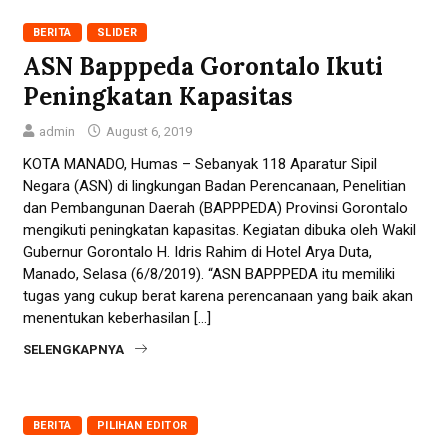
BERITA
SLIDER
ASN Bapppeda Gorontalo Ikuti
Peningkatan Kapasitas
admin
August 6, 2019
KOTA MANADO, Humas – Sebanyak 118 Aparatur Sipil
Negara (ASN) di lingkungan Badan Perencanaan, Penelitian
dan Pembangunan Daerah (BAPPPEDA) Provinsi Gorontalo
mengikuti peningkatan kapasitas. Kegiatan dibuka oleh Wakil
Gubernur Gorontalo H. Idris Rahim di Hotel Arya Duta,
Manado, Selasa (6/8/2019). “ASN BAPPPEDA itu memiliki
tugas yang cukup berat karena perencanaan yang baik akan
menentukan keberhasilan […]
SELENGKAPNYA
BERITA
PILIHAN EDITOR