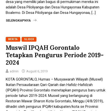
desa yang memiliki jalan bagus di permukiman mereka ini
adalah Desa Piloliyanga dan Desa Hungayonaa Kabupaten
Boalemo. Di Desa Piloliyanga dan Desa Hungayonaa, […]
SELENGKAPNYA
BERITA
SLIDER
Muswil IPQAH Gorontalo
Tetapkan Pengurus Periode 2019-
2024
admin
August 6, 2019
KOTA GORONTALO, Humas – Musyawarah Wilayah (Muswil)
Ikatan Persaudaraan Qari-Qariah dan Hafidz-Hafidzah
(IPQAH) Provinsi Gorontalo menetapkan pengurus baru untuk
periode tahun 2019-2024. Muswil yang berlangsung di
Restoran Mawar Sharon Kota Gorontalo, Minggu (4/8/2019),
dihadiri oleh pengurus IPQAH kabupaten/kota se Provinsi