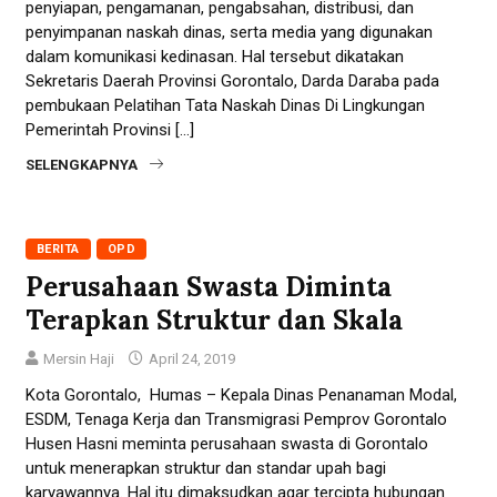
penyiapan, pengamanan, pengabsahan, distribusi, dan
penyimpanan naskah dinas, serta media yang digunakan
dalam komunikasi kedinasan. Hal tersebut dikatakan
Sekretaris Daerah Provinsi Gorontalo, Darda Daraba pada
pembukaan Pelatihan Tata Naskah Dinas Di Lingkungan
Pemerintah Provinsi […]
SELENGKAPNYA
BERITA
OPD
Perusahaan Swasta Diminta
Terapkan Struktur dan Skala
Mersin Haji
April 24, 2019
Kota Gorontalo, Humas – Kepala Dinas Penanaman Modal,
ESDM, Tenaga Kerja dan Transmigrasi Pemprov Gorontalo
Husen Hasni meminta perusahaan swasta di Gorontalo
untuk menerapkan struktur dan standar upah bagi
karyawannya. Hal itu dimaksudkan agar tercipta hubungan