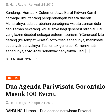
Haris Radju
April 24, 2019
Bandung, Humas – Gubernur Jawa Barat Ridwan Kamil
berbagai ilmu tentang pengembangan wisata daerah.
Menurutnya, ada perubahan paradigma wisata zaman dulu
dan zaman sekarang, khususnya bagi generasi milenial. Hal
yang lazim disebut sebagai esteem tourism. “(Generasi) kita
datang (ke tempat wisata) foto-foto seperlunya, menikmati
sebanyak-banyaknya. Tapi untuk generasi Z, menikmati
seperlunya, foto-foto sebanyak banyaknya. Jadi […]
SELENGKAPNYA
BERITA
Dua Agenda Pariwisata Gorontalo
Masuk 100 Event
Haris Radju
April 24, 2019
BANDUNG, Humas – Dua agenda pariwisata Provinsi