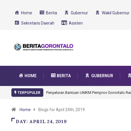
Home
Berita
Gubernur
Wakil Gubernur
Sekretaris Daerah
Asisten
HOME
BERITA
GUBERNUR
Pemprov Gorontalo Rampung
Gorontalo Ikut Dukung Program SMA Unggul Gar
TERPOPULER
Transformasi 2025
Home
Blogs for April 24th, 2019
DAY:
APRIL 24, 2019