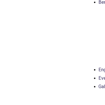
Ber
Eng
Ev
Gal