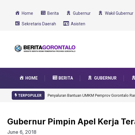
Home
Berita
Gubernur
Wakil Gubernur
Sekretaris Daerah
Asisten
HOME
BERITA
GUBERNUR
Gorontalo Ikut Dukung Program SMA Unggul Garu
TERPOPULER
Gubernur Pimpin Apel Kerja Ter
June 6, 2018