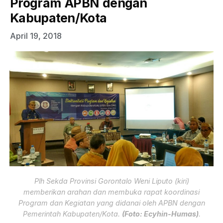
Program APBN dengan
Kabupaten/Kota
April 19, 2018
Plh Sekda Provinsi Gorontalo Weni Liputo (kiri)
memberikan arahan dan membuka rapat koordinasi
Program dan Kegiatan yang didanai oleh APBN dengan
Pemerintah Kabupaten/Kota.
(Foto: Ecyhin-Humas)
.