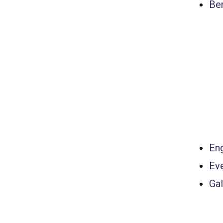
Ber
Eng
Ev
Gal