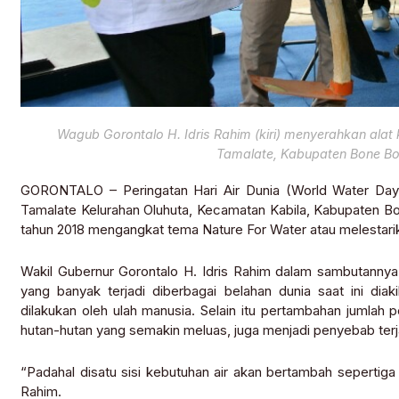
Wagub Gorontalo H. Idris Rahim (kiri) menyerahkan alat
Tamalate, Kabupaten Bone Bo
GORONTALO – Peringatan Hari Air Dunia (World Water Day) k
Tamalate Kelurahan Oluhuta, Kecamatan Kabila, Kabupaten Bon
tahun 2018 mengangkat tema Nature For Water atau melestarika
Wakil Gubernur Gorontalo H. Idris Rahim dalam sambutannya 
yang banyak terjadi diberbagai belahan dunia saat ini dia
dilakukan oleh ulah manusia. Selain itu pertambahan jumlah
hutan-hutan yang semakin meluas, juga menjadi penyebab terjad
“Padahal disatu sisi kebutuhan air akan bertambah sepertiga
Rahim.