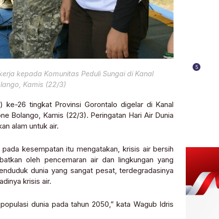
5
 kerja kepada Komunitas Peduli Sungai di Kanal
lango, Kamis (22/3)
e-26 tingkat Provinsi Gorontalo digelar di Kanal
e Bolango, Kamis (22/3). Peringatan Hari Air Dunia
n alam untuk air.
pada kesempatan itu mengatakan, krisis air bersih
kibatkan oleh pencemaran air dan lingkungan yang
 penduduk dunia yang sangat pesat, terdegradasinya
inya krisis air.
 populasi dunia pada tahun 2050,” kata Wagub Idris