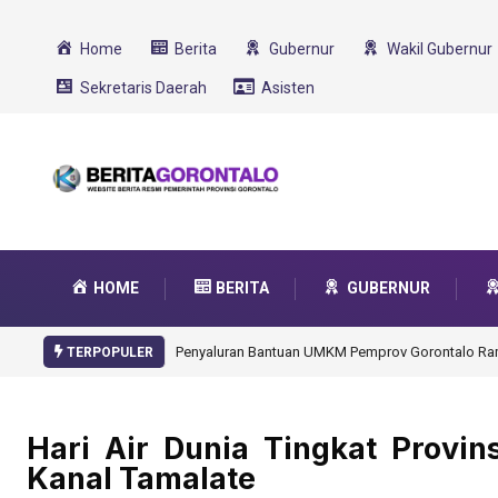
Home
Berita
Gubernur
Wakil Gubernur
Sekretaris Daerah
Asisten
HOME
BERITA
GUBERNUR
Gorontalo Ikut Dukung Progr
TERPOPULER
Hari Air Dunia Tingkat Provins
Kanal Tamalate