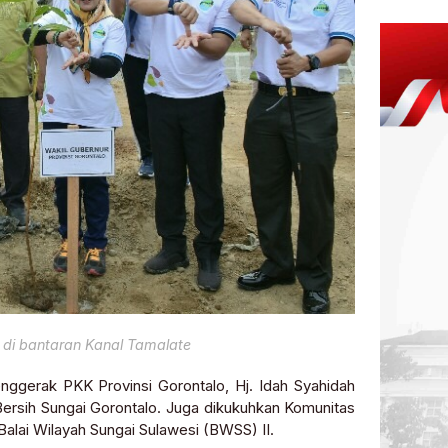
di bantaran Kanal Tamalate
nggerak PKK Provinsi Gorontalo, Hj. Idah Syahidah
ersih Sungai Gorontalo. Juga dikukuhkan Komunitas
Balai Wilayah Sungai Sulawesi (BWSS) II.