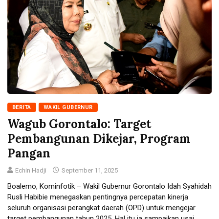
BERITA
WAKIL GUBERNUR
Wagub Gorontalo: Target
Pembangunan Dikejar, Program
Pangan
Echin Hadji
September 11, 2025
Boalemo, Kominfotik – Wakil Gubernur Gorontalo Idah Syahidah
Rusli Habibie menegaskan pentingnya percepatan kinerja
seluruh organisasi perangkat daerah (OPD) untuk mengejar
target pembangunan tahun 2025. Hal itu ia sampaikan usai