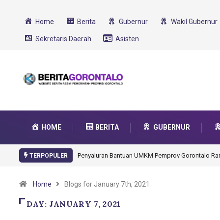
Home
Berita
Gubernur
Wakil Gubernur
Sekretaris Daerah
Asisten
HOME
BERITA
GUBERNUR
emprov Gorontalo Rampung
Gorontalo Ikut Dukung Program SMA Unggul Gar
TERPOPULER
Transformasi 2025
Home
Blogs for January 7th, 2021
DAY:
JANUARY 7, 2021