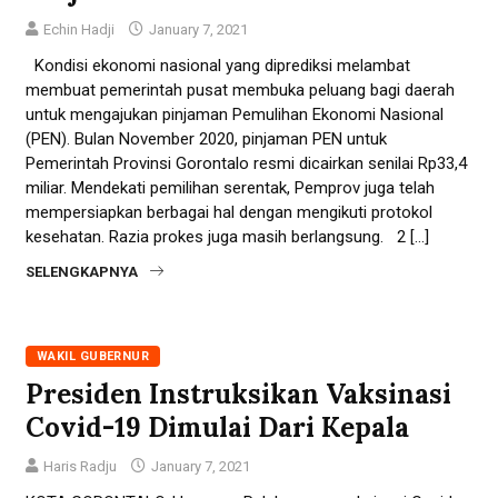
Echin Hadji
January 7, 2021
Kondisi ekonomi nasional yang diprediksi melambat
membuat pemerintah pusat membuka peluang bagi daerah
untuk mengajukan pinjaman Pemulihan Ekonomi Nasional
(PEN). Bulan November 2020, pinjaman PEN untuk
Pemerintah Provinsi Gorontalo resmi dicairkan senilai Rp33,4
miliar. Mendekati pemilihan serentak, Pemprov juga telah
mempersiapkan berbagai hal dengan mengikuti protokol
kesehatan. Razia prokes juga masih berlangsung. 2 […]
SELENGKAPNYA
WAKIL GUBERNUR
Presiden Instruksikan Vaksinasi
Covid-19 Dimulai Dari Kepala
Haris Radju
January 7, 2021