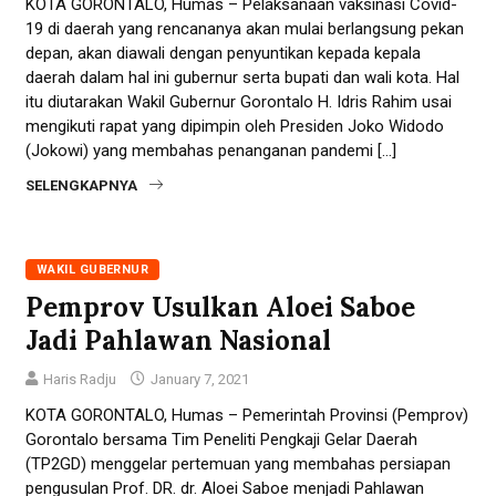
KOTA GORONTALO, Humas – Pelaksanaan vaksinasi Covid-
19 di daerah yang rencananya akan mulai berlangsung pekan
depan, akan diawali dengan penyuntikan kepada kepala
daerah dalam hal ini gubernur serta bupati dan wali kota. Hal
itu diutarakan Wakil Gubernur Gorontalo H. Idris Rahim usai
mengikuti rapat yang dipimpin oleh Presiden Joko Widodo
(Jokowi) yang membahas penanganan pandemi […]
SELENGKAPNYA
WAKIL GUBERNUR
Pemprov Usulkan Aloei Saboe
Jadi Pahlawan Nasional
Haris Radju
January 7, 2021
KOTA GORONTALO, Humas – Pemerintah Provinsi (Pemprov)
Gorontalo bersama Tim Peneliti Pengkaji Gelar Daerah
(TP2GD) menggelar pertemuan yang membahas persiapan
pengusulan Prof. DR. dr. Aloei Saboe menjadi Pahlawan