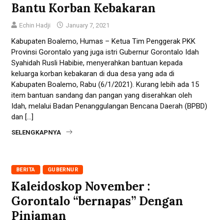
Bantu Korban Kebakaran
Echin Hadji
January 7, 2021
Kabupaten Boalemo, Humas – Ketua Tim Penggerak PKK
Provinsi Gorontalo yang juga istri Gubernur Gorontalo Idah
Syahidah Rusli Habibie, menyerahkan bantuan kepada
keluarga korban kebakaran di dua desa yang ada di
Kabupaten Boalemo, Rabu (6/1/2021). Kurang lebih ada 15
item bantuan sandang dan pangan yang diserahkan oleh
Idah, melalui Badan Penanggulangan Bencana Daerah (BPBD)
dan […]
SELENGKAPNYA
BERITA
GUBERNUR
Kaleidoskop November :
Gorontalo “bernapas” Dengan
Pinjaman