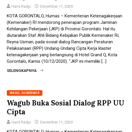
Haris Radju
December 11, 2020
KOTA GORONTALO, Humas – Kementerian Ketenagakerjaan
(Kemenaker) RI mendorong penerapan program Jaminan
Kehilangan Pekerjaan (JKP) di Provinsi Gorontalo. Hal itu
diutarakan Staf Ahli Bidang Kebijakan Publik Kemenaker RI,
Reyna Usman, pada sosial dialog Rancangan Peraturan
Pelaksanaan (RPP) Undang-Undang Cipta Kerja klaster
ketenagakerjaan yang berlangsung di Hotel Grand Q, Kota
Gorontalo, Kamis (10/12/2020). “JKP ini memiliki […]
SELENGKAPNYA
WAKIL GUBERNUR
Wagub Buka Sosial Dialog RPP UU
Cipta
Haris Radju
December 11, 2020
KOTA GORONTALO, Humas – Kementerian Ketenagakerjaan