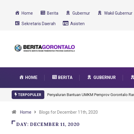
Home
Berita
Gubernur
Wakil Gubernur
Sekretaris Daerah
Asisten
HOME
BERITA
GUBERNUR
Penyaluran Bantuan UMKM Pemprov Gorontalo Rampung
Gorontal
TERPOPULER
Transfor
Home
Blogs for December 11th, 2020
DAY:
DECEMBER 11, 2020