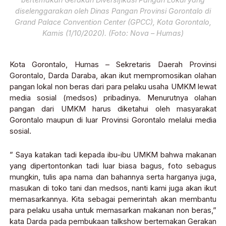
diselenggarakan oleh Dinas Pangan Provinsi Gorontalo di
Grand Palace Convention Center (GPCC), Kota Gorontalo,
Kamis (1/10/2020). (Foto: Nova – Humas)
Kota Gorontalo, Humas – Sekretaris Daerah Provinsi
Gorontalo, Darda Daraba, akan ikut mempromosikan olahan
pangan lokal non beras dari para pelaku usaha UMKM lewat
media sosial (medsos) pribadinya. Menurutnya olahan
pangan dari UMKM harus diketahui oleh masyarakat
Gorontalo maupun di luar Provinsi Gorontalo melalui media
sosial.
” Saya katakan tadi kepada ibu-ibu UMKM bahwa makanan
yang dipertontonkan tadi luar biasa bagus, foto sebagus
mungkin, tulis apa nama dan bahannya serta harganya juga,
masukan di toko tani dan medsos, nanti kami juga akan ikut
memasarkannya. Kita sebagai pemerintah akan membantu
para pelaku usaha untuk memasarkan makanan non beras,”
kata Darda pada pembukaan talkshow bertemakan Gerakan