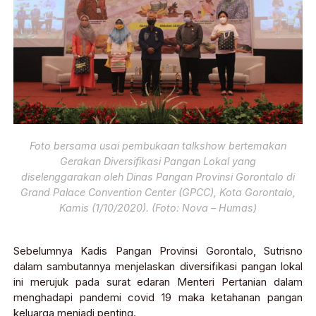
Foto bersama usai pembukaan talkshow bertemakan
Gerakan Diversifikasi Pangan Lokal yang
diselenggarakan oleh Dinas Pangan Provinsi Gorontalo di
Grand Palace Convention Center (GPCC), Kota Gorontalo,
Kamis (1/10/2020). (Foto: Nova – Humas)
Sebelumnya Kadis Pangan Provinsi Gorontalo, Sutrisno
dalam sambutannya menjelaskan diversifikasi pangan lokal
ini merujuk pada surat edaran Menteri Pertanian dalam
menghadapi pandemi covid 19 maka ketahanan pangan
keluarga menjadi penting.