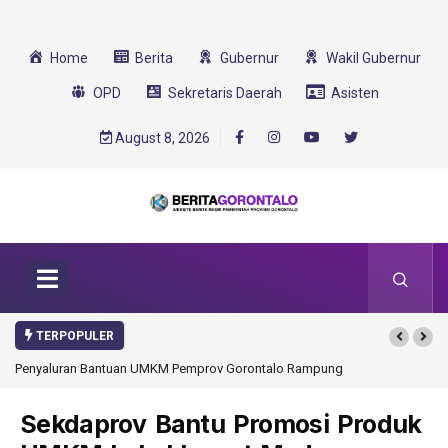
Home
Berita
Gubernur
Wakil Gubernur
OPD
Sekretaris Daerah
Asisten
August 8, 2026
TERPOPULER
talo Rampung
Gorontalo Ikut Dukung Program SMA Unggul Garuda
Transformasi 2025
Sekdaprov Bantu Promosi Produk