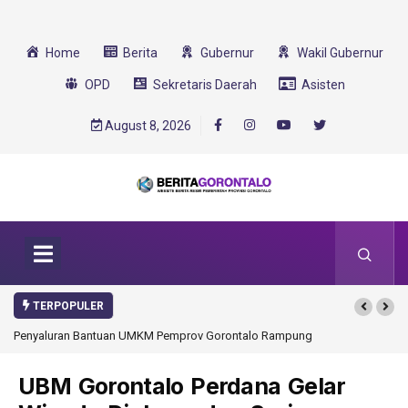
Home
Berita
Gubernur
Wakil Gubernur
OPD
Sekretaris Daerah
Asisten
August 8, 2026
TERPOPULER
 Pemprov Gorontalo Rampung
Gorontalo Ikut Dukung Program SMA Unggul G
Transformasi 2025
UBM Gorontalo Perdana Gelar