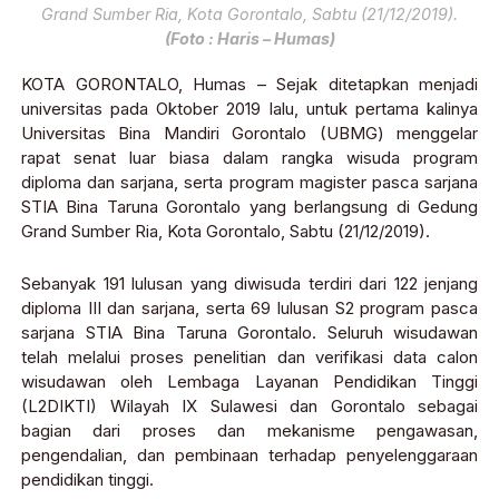
Grand Sumber Ria, Kota Gorontalo, Sabtu (21/12/2019).
(Foto : Haris – Humas)
KOTA GORONTALO, Humas – Sejak ditetapkan menjadi
universitas pada Oktober 2019 lalu, untuk pertama kalinya
Universitas Bina Mandiri Gorontalo (UBMG) menggelar
rapat senat luar biasa dalam rangka wisuda program
diploma dan sarjana, serta program magister pasca sarjana
STIA Bina Taruna Gorontalo yang berlangsung di Gedung
Grand Sumber Ria, Kota Gorontalo, Sabtu (21/12/2019).
Sebanyak 191 lulusan yang diwisuda terdiri dari 122 jenjang
diploma III dan sarjana, serta 69 lulusan S2 program pasca
sarjana STIA Bina Taruna Gorontalo. Seluruh wisudawan
telah melalui proses penelitian dan verifikasi data calon
wisudawan oleh Lembaga Layanan Pendidikan Tinggi
(L2DIKTI) Wilayah IX Sulawesi dan Gorontalo sebagai
bagian dari proses dan mekanisme pengawasan,
pengendalian, dan pembinaan terhadap penyelenggaraan
pendidikan tinggi.