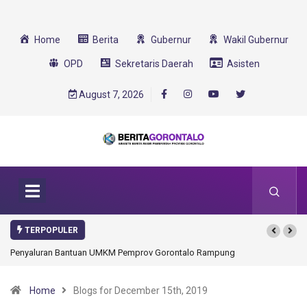
Home
Berita
Gubernur
Wakil Gubernur
OPD
Sekretaris Daerah
Asisten
August 7, 2026
TERPOPULER
ampung
Gorontalo Ikut Dukung Program SMA Unggul Garuda
Transformasi 2025
Home
Blogs for December 15th, 2019