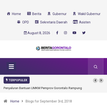
Home
Berita
Gubernur
Wakil Gubernur
OPD
Sekretaris Daerah
Asisten
August 8, 2026
TERPOPULER
luran Bantuan UMKM Pemprov Gorontalo Rampung
Gorontalo Ikut Dukung Pr
Transformasi 2025
Home
Blogs for September 3rd, 2018