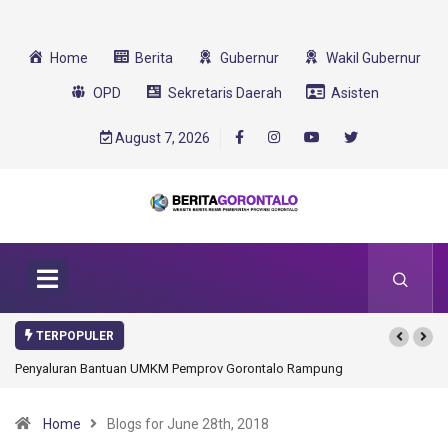
Home
Berita
Gubernur
Wakil Gubernur
OPD
Sekretaris Daerah
Asisten
August 7, 2026
TERPOPULER
MKM Pemprov Gorontalo Rampung
Gorontalo Ikut Dukung Program SMA Unggul
Transformasi 2025
Home
Blogs for June 28th, 2018