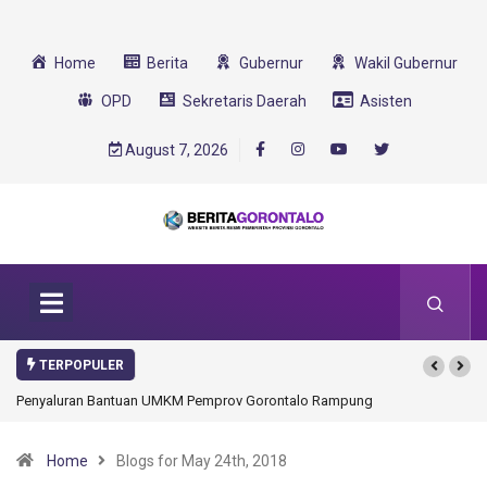
Home
Berita
Gubernur
Wakil Gubernur
OPD
Sekretaris Daerah
Asisten
August 7, 2026
TERPOPULER
tuan UMKM Pemprov Gorontalo Rampung
Gorontalo Ikut Dukung Program SMA
Transformasi 2025
Home
Blogs for May 24th, 2018