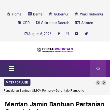
Home
Berita
Gubernur
Wakil Gubernur
OPD
Sekretaris Daerah
Asisten
August 6, 2026
TERPOPULER
v Gorontalo Rampung
Gorontalo Ikut Dukung Program SMA Unggul Garuda
Transformasi 2025
Mentan Jamin Bantuan Pertanian