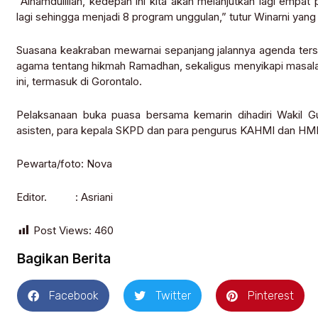
“Alhamdulillah, kedepan ini kita akan melanjutkan lagi emp
lagi sehingga menjadi 8 program unggulan,” tutur Winarni yan
Suasana keakraban mewarnai sepanjang jalannya agenda ter
agama tentang hikmah Ramadhan, sekaligus menyikapi masalah-
ini, termasuk di Gorontalo.
Pelaksanaan buka puasa bersama kemarin dihadiri Wakil Gu
asisten, para kepala SKPD dan para pengurus KAHMI dan HMI
Pewarta/foto: Nova
Editor. : Asriani
Post Views:
460
Bagikan Berita
Facebook
Twitter
Pinterest