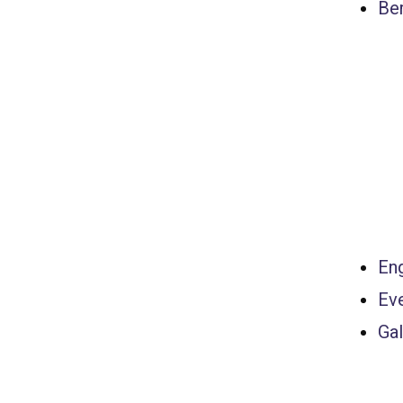
Ber
Eng
Ev
Gal