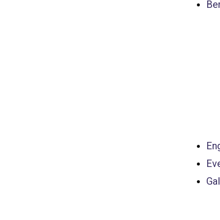
Ber
Eng
Ev
Gal