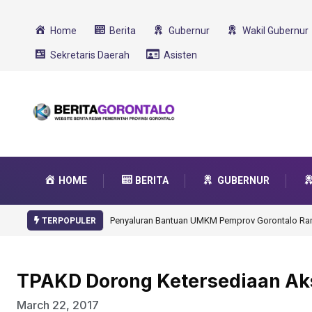
Home
Berita
Gubernur
Wakil Gubernur
Sekretaris Daerah
Asisten
HOME
BERITA
GUBERNUR
Gorontalo Ikut Dukung Program SMA Unggul Garu
TERPOPULER
TPAKD Dorong Ketersediaan A
March 22, 2017