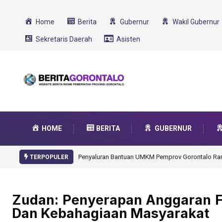
Home
Berita
Gubernur
Wakil Gubernur
Sekretaris Daerah
Asisten
HOME
BERITA
GUBERNUR
Gorontalo Ikut Du
TERPOPULER
Zudan: Penyerapan Anggaran F
Dan Kebahagiaan Masyarakat