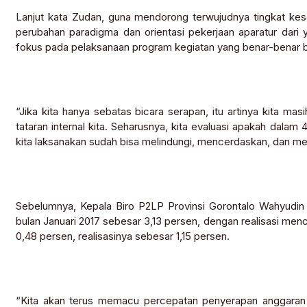
Lanjut kata Zudan, guna mendorong terwujudnya tingkat kes
perubahan paradigma dan orientasi pekerjaan aparatur dari ya
fokus pada pelaksanaan program kegiatan yang benar-benar 
“Jika kita hanya sebatas bicara serapan, itu artinya kita masi
tataran internal kita. Seharusnya, kita evaluasi apakah dalam 
kita laksanakan sudah bisa melindungi, mencerdaskan, dan me
Sebelumnya, Kepala Biro P2LP Provinsi Gorontalo Wahyudin K
bulan Januari 2017 sebesar 3,13 persen, dengan realisasi me
0,48 persen, realisasinya sebesar 1,15 persen.
“Kita akan terus memacu percepatan penyerapan anggaran s