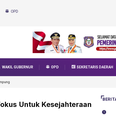
OPD
WAKIL GUBERNUR
OPD
SEKRETARIS DAERAH
kung Program SMA Unggul Garuda Transformasi 2025
BERIT
okus Untuk Kesejahteraan
1