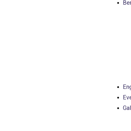
Ber
Eng
Ev
Gal