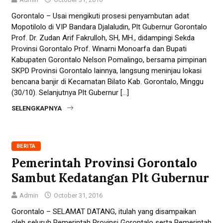
Gorontalo – Usai mengikuti prosesi penyambutan adat
Mopotilolo di VIP Bandara Djalaludin, Plt Gubernur Gorontalo
Prof. Dr. Zudan Arif Fakrulloh, SH, MH., didampingi Sekda
Provinsi Gorontalo Prof. Winarni Monoarfa dan Bupati
Kabupaten Gorontalo Nelson Pomalingo, bersama pimpinan
SKPD Provinsi Gorontalo lainnya, langsung meninjau lokasi
bencana banjir di Kecamatan Bilato Kab. Gorontalo, Minggu
(30/10). Selanjutnya Plt Gubernur […]
SELENGKAPNYA
BERITA
Pemerintah Provinsi Gorontalo
Sambut Kedatangan Plt Gubernur
Admin
October 31, 2016
Gorontalo – SELAMAT DATANG, itulah yang disampaikan
oleh seluruh Pemerintah Provinsi Gorontalo serta Pemerintah