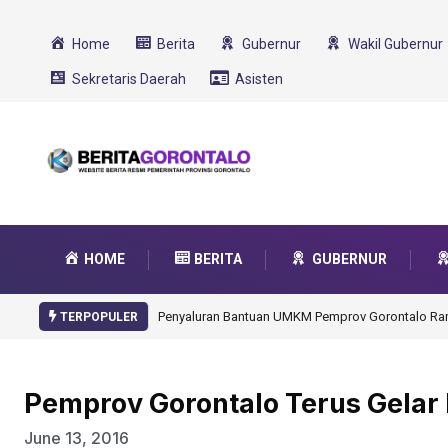
Home
Berita
Gubernur
Wakil Gubernur
Sekretaris Daerah
Asisten
HOME
BERITA
GUBERNUR
Gorontalo Ikut Dukung Program SMA Unggul Garu
TERPOPULER
Pemprov Gorontalo Terus Gela
June 13, 2016