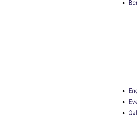
Ber
Eng
Ev
Gal