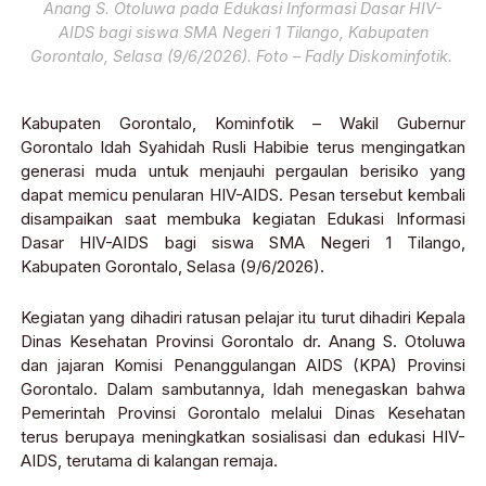
Anang S. Otoluwa pada Edukasi Informasi Dasar HIV-
AIDS bagi siswa SMA Negeri 1 Tilango, Kabupaten
Gorontalo, Selasa (9/6/2026). Foto – Fadly Diskominfotik.
Kabupaten Gorontalo, Kominfotik – Wakil Gubernur
Gorontalo Idah Syahidah Rusli Habibie terus mengingatkan
generasi muda untuk menjauhi pergaulan berisiko yang
dapat memicu penularan HIV-AIDS. Pesan tersebut kembali
disampaikan saat membuka kegiatan Edukasi Informasi
Dasar HIV-AIDS bagi siswa SMA Negeri 1 Tilango,
Kabupaten Gorontalo, Selasa (9/6/2026).
Kegiatan yang dihadiri ratusan pelajar itu turut dihadiri Kepala
Dinas Kesehatan Provinsi Gorontalo dr. Anang S. Otoluwa
dan jajaran Komisi Penanggulangan AIDS (KPA) Provinsi
Gorontalo. Dalam sambutannya, Idah menegaskan bahwa
Pemerintah Provinsi Gorontalo melalui Dinas Kesehatan
terus berupaya meningkatkan sosialisasi dan edukasi HIV-
AIDS, terutama di kalangan remaja.