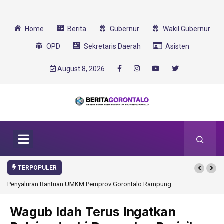
Home
Berita
Gubernur
Wakil Gubernur
OPD
Sekretaris Daerah
Asisten
August 8, 2026
TERPOPULER
ontalo Rampung
Gorontalo Ikut Dukung Program SMA Unggul Garuda
Transformasi 2025
Wagub Idah Terus Ingatkan