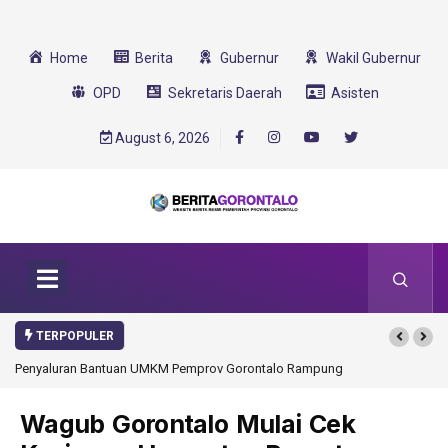
Home
Berita
Gubernur
Wakil Gubernur
OPD
Sekretaris Daerah
Asisten
August 6, 2026
TERPOPULER
rontalo Rampung
Gorontalo Ikut Dukung Program SMA Unggul Garuda
Transformasi 2025
Wagub Gorontalo Mulai Cek