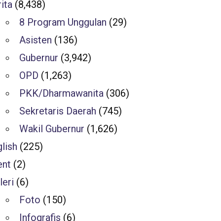
ita
(8,438)
8 Program Unggulan
(29)
Asisten
(136)
Gubernur
(3,942)
OPD
(1,263)
PKK/Dharmawanita
(306)
Sekretaris Daerah
(745)
Wakil Gubernur
(1,626)
lish
(225)
ent
(2)
leri
(6)
Foto
(150)
Infografis
(6)