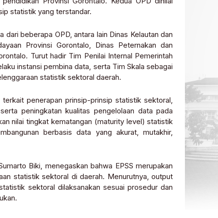
a pendidikan Provinsi Gorontalo. Kedua OPD dinilai
p statistik yang terstandar.
a dari beberapa OPD, antara lain Dinas Kelautan dan
dayaan Provinsi Gorontalo, Dinas Peternakan dan
rontalo. Turut hadir Tim Penilai Internal Pemerintah
elaku instansi pembina data, serta Tim Skala sebagai
enggaraan statistik sektoral daerah.
rkait penerapan prinsip-prinsip statistik sektoral,
, serta peningkatan kualitas pengelolaan data pada
nilai tingkat kematangan (maturity level) statistik
bangunan berbasis data yang akurat, mutakhir,
lo, Sumarto Biki, menegaskan bahwa EPSS merupakan
an statistik sektoral di daerah. Menurutnya, output
tatistik sektoral dilaksanakan sesuai prosedur dan
ukan.