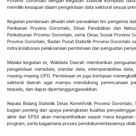
Provinsi Gorontalo dengan kegiatan statistik kompilasi dat
memiliki kesiapan dalam pengelolaan data sektoral sesuai prinsi
Kegiatan pembinaan dihadiri oleh perwakilan tim pengelola dat
Perikanan Provinsi Gorontalo, Dinas Pendidikan dan Kebu
Perkebunan Provinsi Gorontalo, serta Dinas Sosial Provinsi Go
Provinsi Gorontalo, Badan Pusat Statistik Provinsi Gorontalo s
mitra kolaborasi pelaksanaan pembinaan dan penguatan penyel
Melalui kegiatan ini, Walidata Daerah memberikan penguatan te
pengelolaan metadata, standar data, interoperabilitas data
masing-masing OPD. Pembinaan ini juga bertujuan meningkatkan 
sektoral daerah agar mampu mendukung perencanaan pem
terpadu, dan dapat dipertanggungjawabkan.
Kepala Bidang Statistik Dinas Kominfotik Provinsi Goronta
bagian penting dari upaya peningkatan kualitas penyelenggara
akhir dari EPSS akan memperlihatkan sejauh mana kegiatan s
program, serta bagaimana proses pendokumentasiannya dilak