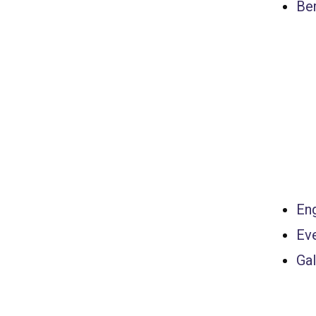
Ber
Eng
Ev
Gal