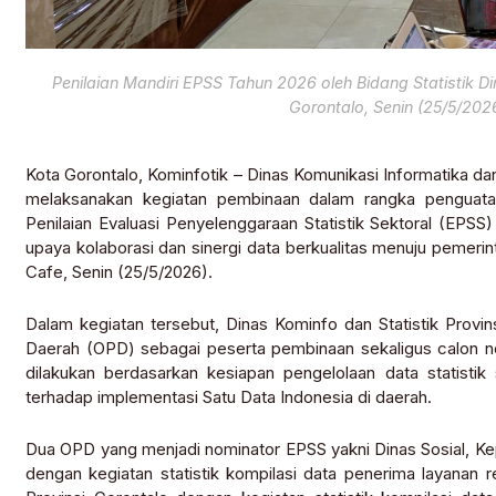
Penilaian Mandiri EPSS Tahun 2026 oleh Bidang Statistik Di
Gorontalo, Senin (25/5/202
Kota Gorontalo, Kominfotik – Dinas Komunikasi Informatika dan
melaksanakan kegiatan pembinaan dalam rangka penguatan t
Penilaian Evaluasi Penyelenggaraan Statistik Sektoral (EPS
upaya kolaborasi dan sinergi data berkualitas menuju pemeri
Cafe, Senin (25/5/2026).
Dalam kegiatan tersebut, Dinas Kominfo dan Statistik Provi
Daerah (OPD) sebagai peserta pembinaan sekaligus calon no
dilakukan berdasarkan kesiapan pengelolaan data statisti
terhadap implementasi Satu Data Indonesia di daerah.
Dua OPD yang menjadi nominator EPSS yakni Dinas Sosial, Ke
dengan kegiatan statistik kompilasi data penerima layanan r