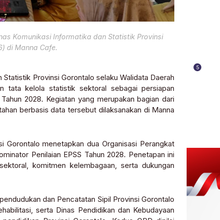
nas Komunikasi Informatika dan Statistik Provinsi
6) di Manna Cafe.
5
 Statistik Provinsi Gorontalo selaku Walidata Daerah
ata kelola statistik sektoral sebagai persiapan
S) Tahun 2028. Kegiatan yang merupakan bagian dari
ntahan berbasis data tersebut dilaksanakan di Manna
nsi Gorontalo menetapkan dua Organisasi Perangkat
minator Penilaian EPSS Tahun 2028. Penetapan ini
k sektoral, komitmen kelembagaan, serta dukungan
pendudukan dan Pencatatan Sipil Provinsi Gorontalo
ehabilitasi, serta Dinas Pendidikan dan Kebudayaan