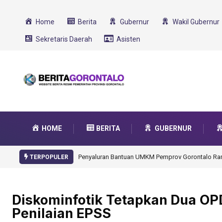
Home
Berita
Gubernur
Wakil Gubernur
Sekretaris Daerah
Asisten
HOME
BERITA
GUBERNUR
Gorontalo Ikut Dukung Prog
TERPOPULER
Diskominfotik Tetapkan Dua OP
Penilaian EPSS