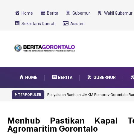
Home
Berita
Gubernur
Wakil Gubernur
Sekretaris Daerah
Asisten
HOME
BERITA
GUBERNUR
Gorontalo Ikut Dukung Program SMA Unggul Garu
TERPOPULER
Menhub Pastikan Kapal T
Agromaritim Gorontalo