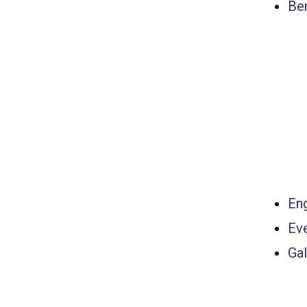
Ber
Eng
Ev
Gal