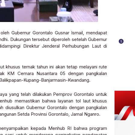
oleh Gubernur Gorontalo Gusnar Ismail, mendapat
dhi. Dukungan tersebut diperoleh setelah Gubernur
5
ampingi Direktur Jenderal Perhubungan Laut di
 khusus ternak tahun ini akan tetap melayani rute
ternak KM Cemara Nusantara 05 dengan pangkalan
-Balikpapan-Kupang-Banjarmasin-Kwandang.
aya yang telah dilakukan Pemprov Gorontalo untuk
enhub memastikan bahwa layanan tol laut khusus
lah diusulkan Gubernur Gorontalo dengan pangkalan
ngunan Setda Provinsi Gorontalo, Jamal Nganro.
r menyampaikan kepada Menhub RI bahwa program
kan sapi untuk mendorong peningkatan pendapatan