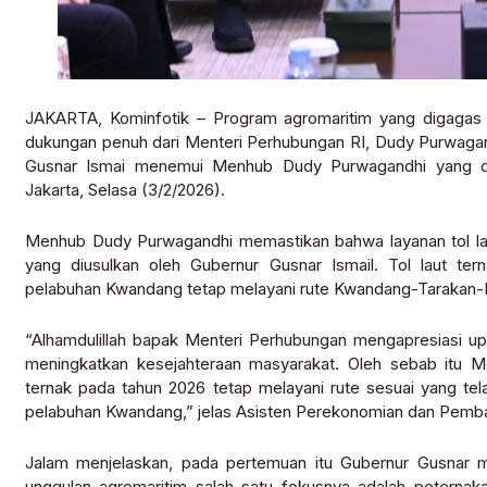
JAKARTA, Kominfotik – Program agromaritim yang digagas 
dukungan penuh dari Menteri Perhubungan RI, Dudy Purwagan
Gusnar Ismai menemui Menhub Dudy Purwagandhi yang did
Jakarta, Selasa (3/2/2026).
Menhub Dudy Purwagandhi memastikan bahwa layanan tol laut
yang diusulkan oleh Gubernur Gusnar Ismail. Tol laut 
pelabuhan Kwandang tetap melayani rute Kwandang-Tarakan
“Alhamdulillah bapak Menteri Perhubungan mengapresiasi up
meningkatkan kesejahteraan masyarakat. Oleh sebab itu M
ternak pada tahun 2026 tetap melayani rute sesuai yang te
pelabuhan Kwandang,” jelas Asisten Perekonomian dan Pemba
Jalam menjelaskan, pada pertemuan itu Gubernur Gusna
unggulan agromaritim salah satu fokusnya adalah peterna