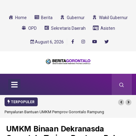
Home
Berita
Gubernur
Wakil Gubernur
OPD
Sekretaris Daerah
Asisten
August 6, 2026
TERPOPULER
yaluran Bantuan UMKM Pemprov Gorontalo Rampung
Gorontalo Ikut Dukung 
Transformasi 2025
UMKM Binaan Dekranasda