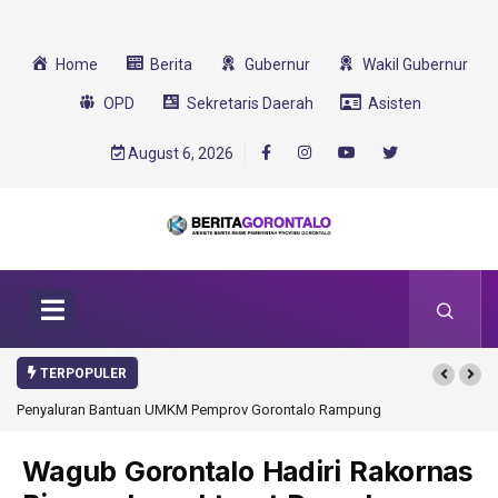
Home
Berita
Gubernur
Wakil Gubernur
OPD
Sekretaris Daerah
Asisten
August 6, 2026
TERPOPULER
Penyaluran Bantuan UMKM Pemprov Gorontalo Rampung
Gorontalo Ikut Du
Transformasi 2025
Wagub Gorontalo Hadiri Rakornas