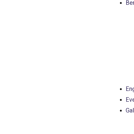
Ber
Eng
Ev
Gal