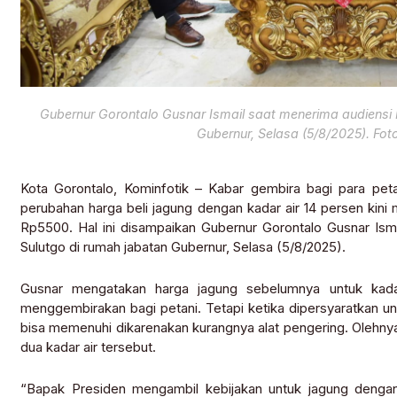
Gubernur Gorontalo Gusnar Ismail saat menerima audiensi 
Gubernur, Selasa (5/8/2025). Fo
Kota Gorontalo, Kominfotik – Kabar gembira bagi para pet
perubahan harga beli jagung dengan kadar air 14 persen kini
Rp5500. Hal ini disampaikan Gubernur Gorontalo Gusnar Ism
Sulutgo di rumah jabatan Gubernur, Selasa (5/8/2025).
Gusnar mengatakan harga jagung sebelumnya untuk kada
menggembirakan bagi petani. Tetapi ketika dipersyaratkan un
bisa memenuhi dikarenakan kurangnya alat pengering. Olehny
dua kadar air tersebut.
“Bapak Presiden mengambil kebijakan untuk jagung dengan 