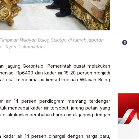
Pimpinan Wilayah Bulog Sulutgo di rumah jabatan
5
to – Ryan Diskominfotik
ani jagung Gorontalo. Pemerintah pusat melakukan
 menjadi Rp6400 dan kadar air 18-20 persen menjadi
ail usai menerima audiensi Pimpinan Wilayah Bulog
r air 14 persen perkilogram memang terdengar
tuk mencapai kadar air tersebut, jarang petani yang
a dilakukanlah perubahan harga untuk jagung dengan
kadar air 14 persen dihargai dengan harga baru,