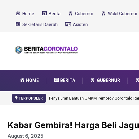
Home
Berita
Gubernur
Wakil Gubernur
Sekretaris Daerah
Asisten
HOME
BERITA
GUBERNUR
Gorontalo Ikut Dukung Program SMA Unggul Garu
TERPOPULER
Kabar Gembira! Harga Beli Jagu
August 6, 2025