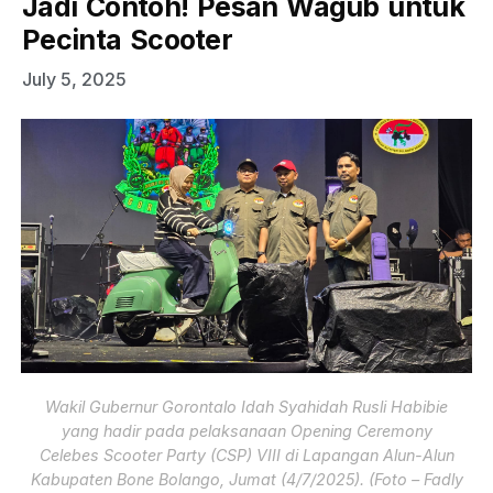
Jadi Contoh! Pesan Wagub untuk
Pecinta Scooter
July 5, 2025
Wakil Gubernur Gorontalo Idah Syahidah Rusli Habibie
yang hadir pada pelaksanaan Opening Ceremony
Celebes Scooter Party (CSP) VIII di Lapangan Alun-Alun
Kabupaten Bone Bolango, Jumat (4/7/2025). (Foto – Fadly