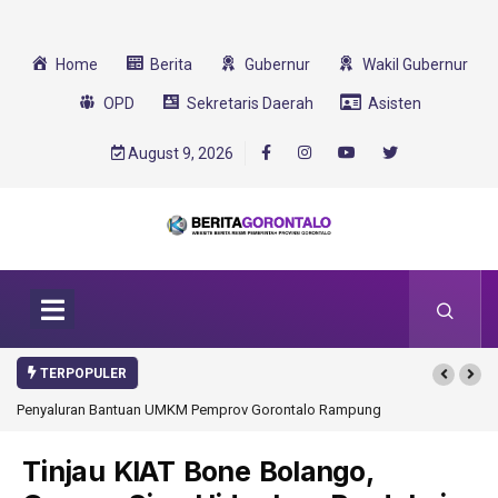
Home
Berita
Gubernur
Wakil Gubernur
OPD
Sekretaris Daerah
Asisten
August 9, 2026
TERPOPULER
enyaluran Bantuan UMKM Pemprov Gorontalo Rampung
Gorontalo Ikut Duku
Transformasi 2025
Tinjau KIAT Bone Bolango,