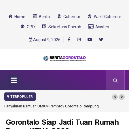
Home
Berita
Gubernur
Wakil Gubernur
OPD
Sekretaris Daerah
Asisten
August 9, 2026
TERPOPULER
emprov Gorontalo Rampung
Gorontalo Ikut Dukung Program SMA Unggul Garu
Transformasi 2025
Gorontalo Siap Jadi Tuan Rumah