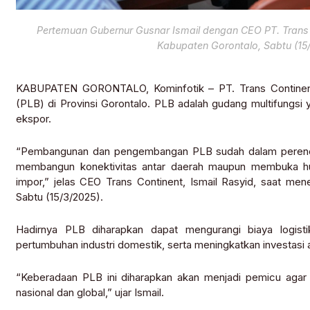
Pertemuan Gubernur Gusnar Ismail dengan CEO PT. Trans 
Kabupaten Gorontalo, Sabtu (15/3
KABUPATEN GORONTALO, Kominfotik – PT. Trans Continent
(PLB) di Provinsi Gorontalo. PLB adalah gudang multifungs
ekspor.
“Pembangunan dan pengembangan PLB sudah dalam perenca
membangun konektivitas antar daerah maupun membuka hu
impor,” jelas CEO Trans Continent, Ismail Rasyid, saat men
Sabtu (15/3/2025).
Hadirnya PLB diharapkan dapat mengurangi biaya logist
pertumbuhan industri domestik, serta meningkatkan investasi a
“Keberadaan PLB ini diharapkan akan menjadi pemicu agar 
nasional dan global,” ujar Ismail.