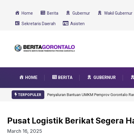
Home
Berita
Gubernur
Wakil Gubernur
Sekretaris Daerah
Asisten
HOME
BERITA
GUBERNUR
Gorontalo Ikut Dukung Program SMA Unggul Garu
TERPOPULER
Pusat Logistik Berikat Segera H
March 16, 2025