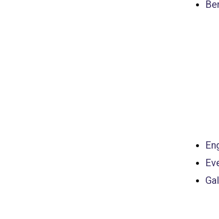
Ber
Eng
Ev
Gal