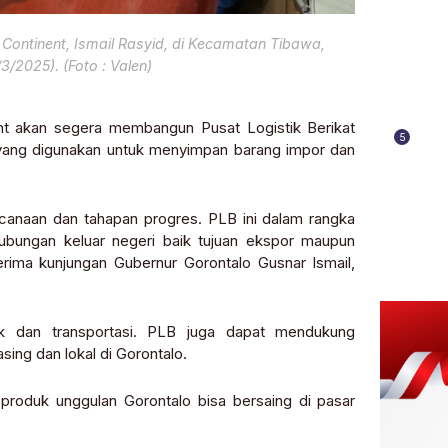
Continent, Ismail Rasyid, di Kecamatan Tibawa,
/2025). (Foto : Valen)
 akan segera membangun Pusat Logistik Berikat
5
i yang digunakan untuk menyimpan barang impor dan
naan dan tahapan progres. PLB ini dalam rangka
bungan keluar negeri baik tujuan ekspor maupun
erima kunjungan Gubernur Gorontalo Gusnar Ismail,
ik dan transportasi. PLB juga dapat mendukung
sing dan lokal di Gorontalo.
produk unggulan Gorontalo bisa bersaing di pasar