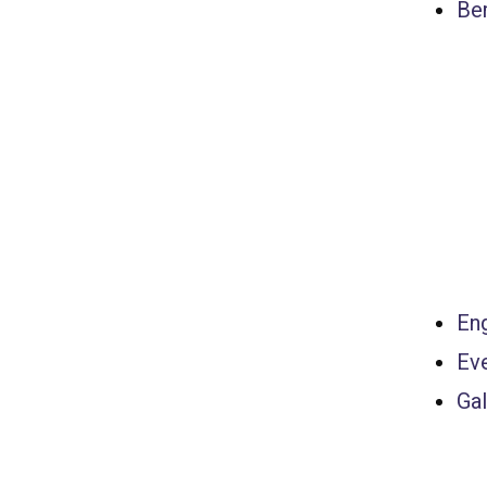
Ber
Eng
Ev
Gal