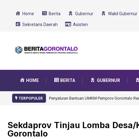
Home
Berita
Gubernur
Wakil Gubernur
Sekretaris Daerah
Asisten
HOME
BERITA
GUBERNUR
Gorontalo Ikut Dukung Program SMA Unggul Garu
TERPOPULER
Sekdaprov Tinjau Lomba Desa/K
Gorontalo