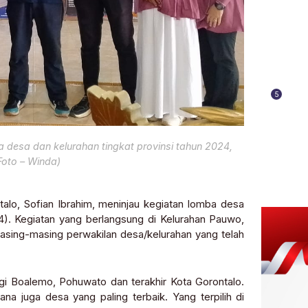
5
 desa dan kelurahan tingkat provinsi tahun 2024,
Foto – Winda)
talo, Sofian Ibrahim, meninjau kegiatan lomba desa
24). Kegiatan yang berlangsung di Kelurahan Pauwo,
masing-masing perwakilan desa/kelurahan yang telah
lagi Boalemo, Pohuwato dan terakhir Kota Gorontalo.
na juga desa yang paling terbaik. Yang terpilih di