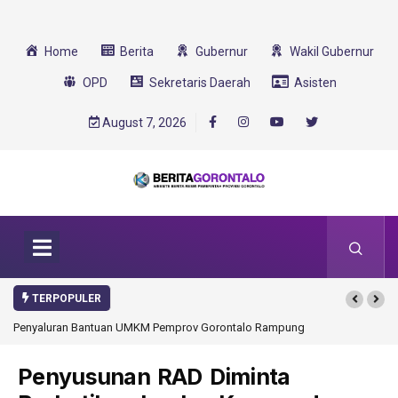
Home
Berita
Gubernur
Wakil Gubernur
OPD
Sekretaris Daerah
Asisten
August 7, 2026
TERPOPULER
tuan UMKM Pemprov Gorontalo Rampung
Gorontalo Ikut Dukung Program SMA
Transformasi 2025
Penyusunan RAD Diminta