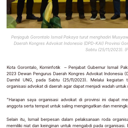
Penjagub Gorontalo Ismail Pakaya turut menghadiri Musya
Daerah Kongres Advokat Indonesia (DPD-KAI) Provinsi Go
Sabtu (25/11/2023). (
Kota Gorontalo, Kominfotik – Penjabat Gubernur Ismail P
2023 Dewan Pengurus Daerah Kongres Advokat Indonesia (DP
Damhil UNG, pada Sabtu (25/11/2023). Melalui kegiatan
organisasi advokat di daerah agar dapat menjadi wadah untu
“Harapan saya organisasi advokat di provinsi ini dapat m
anggota serta tempat untuk saling mengingatkan dan meningkat
Selain itu, Ismail berpesan dalam pelaksanaan roda organi
memiliki niat dan keinginan untuk mengabdi pada organisasi.