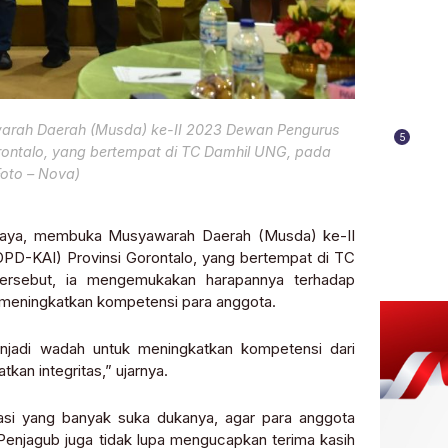
warah Daerah (Musda) ke-II 2023 Dewan Pengurus
5
rontalo, yang bertempat di TC Damhil UNG, pada
Foto – Nova)
akaya, membuka Musyawarah Daerah (Musda) ke-II
D-KAI) Provinsi Gorontalo, yang bertempat di TC
 tersebut, ia mengemukakan harapannya terhadap
k meningkatkan kompetensi para anggota.
enjadi wadah untuk meningkatkan kompetensi dari
kan integritas,” ujarnya.
sasi yang banyak suka dukanya, agar para anggota
 Penjagub juga tidak lupa mengucapkan terima kasih