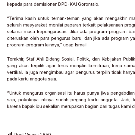
kepada para demisioner DPD-KAI Gorontalo.
“Terima kasih untuk teman-teman yang akan mengakhir masa
seluruh masyarakat menilai paparan terkait pelaksanaan pro
selama masa kepengurusan. Jika ada program-program baik
diteruskan oleh para pengurus baru, dan jika ada program y
program-program lainnya,” ucap Ismail
Terakhir, Staf Ahli Bidang Sosial, Politik, dan Kebijakan P
yang akan terpilih agar terus menjalin kemitraan, kerja sam
vertikal. Ia juga mengimbau agar pengurus terpilih tidak ha
pada kartu anggota saja.
“Untuk mengurus organisasi itu harus punya jiwa pengabdian, 
saja, pokoknya intinya sudah pegang kartu anggota. Jadi, 
karena bapak ibu sekalian merupakan bagian dari tugas kami d
Post Views:
1,850