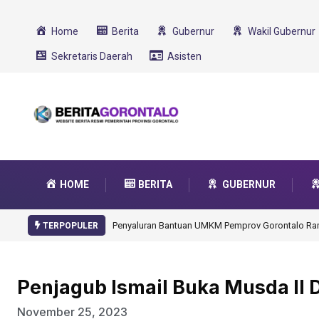
Home
Berita
Gubernur
Wakil Gubernur
Sekretaris Daerah
Asisten
HOME
BERITA
GUBERNUR
Gorontalo Ikut Dukung Program SMA Unggul Garu
TERPOPULER
Penjagub Ismail Buka Musda II 
November 25, 2023