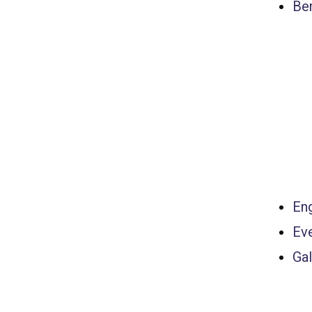
Ber
Eng
Ev
Gal